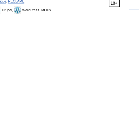
ique
,
RÉCLAME
18+
Drupal,
WordPress, MODx.