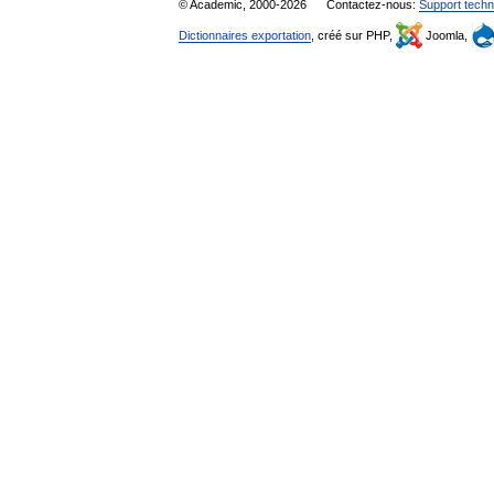
© Academic, 2000-2026
Contactez-nous:
Support techn
Dictionnaires exportation
, créé sur PHP,
Joomla,