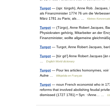
Turgot
— (spr. türgoh), Anne Rob. Jacques, B
als Finanzminister 1774 76 um die Verbesser
März 1781 zu Paris; als… …
Kleines Konversat
Turgot
— (Türgo), Anne Robert Jacques, Baro
Physiokraten gehörig, Mitarbeiter an der En
Finanzminister, wollte allgemeine gleichm
Turgot
— Turgot, Anne Robert Jacques, ba
Turgot
— [tür gō′] Anne Robert Jacques [än r
…
English World dictionary
Turgot
— Pour les articles homonymes, voir
Aulne …
Wikipédia en Français
Turgot
— noun French economist who in 1774 w
reforms that involved abolishing feudal priv
dismissed (1727 1781) • Syn: ↑Anne… …
Us