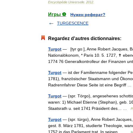
Encyclopédie
Universelle
.
2012
.
Игры ⚽
Нужен реферат?
TURGESCENCE
Regardez d'autres dictionnaires:
Turgot
— [tyr goː], Anne Robert Jacques, Ba
Nationalökonom, * Paris 10. 5. 1727, ✝ eben
1774 76 Generalkontrolleur der Finanzen 
Turgot
— ist der Familienname folgender Pe
1781), französischer Staatsmann und Ökonom 
Radrennfahrer Diese Seite ist eine Begriff
Turgot
— (spr. Törgo), angesehenes schottis
waren: 1) Michael Etienne (Stephan), geb. 16
Staatsrath u. seit 1741 Präsident des… …
P
Turgot
— (spr. türgo), Anne Robert Jacques, 
gest. 8. März 1781, studierte Theologie, wa
1752 in das Parlament trat. In seinen… …
M