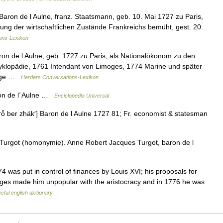
aron de l Aulne, franz. Staatsmann, geb. 10. Mai 1727 zu Paris,
ung der wirtschaftlichen Zustände Frankreichs bemüht, gest. 20.
ions-Lexikon
n de l Aulne, geb. 1727 zu Paris, als Nationalökonom zu den
cyklopädie, 1761 Intendant von Limoges, 1774 Marine und später
äßige …
Herders Conversations-Lexikon
rón de l´Aulne …
Enciclopedia Universal
ō̂ ber zhäk′] Baron de l Aulne 1727 81; Fr. economist & statesman
 Turgot (homonymie). Anne Robert Jacques Turgot, baron de l
as put in control of finances by Louis XVI; his proposals for
ileges made him unpopular with the aristocracy and in 1776 he was
eful english dictionary