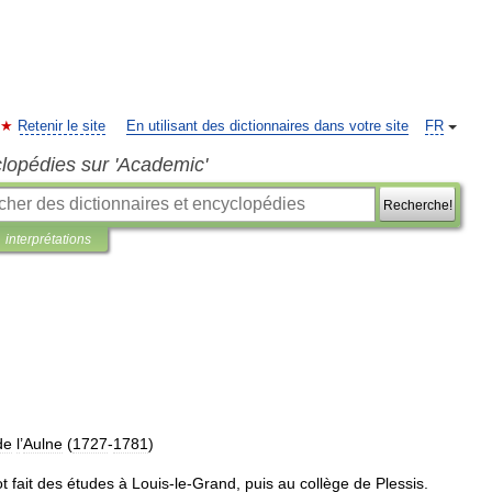
Retenir le site
En utilisant des dictionnaires dans votre site
FR
clopédies sur 'Academic'
Recherche!
interprétations
de
l
’
Aulne
(
1727
-
1781
)
ot
fait
des
études
à
Louis
-
le
-
Grand
,
puis
au
collège
de
Plessis
.