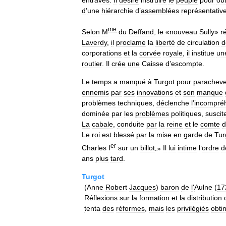
entraves
.
Il
désire
instruire
le
peuple
pour
obt
d
’
une
hiérarchie
d
’
assemblées
représentativ
me
Selon
M
du
Deffand
,
le
«
nouveau
Sully
»
r
Laverdy
,
il
proclame
la
liberté
de
circulation
d
corporations
et
la
corvée
royale
,
il
institue
un
routier
.
Il
crée
une
Caisse
d
’
escompte
.
Le
temps
a
manqué
à
Turgot
pour
paracheve
ennemis
par
ses
innovations
et
son
manque
problèmes
techniques
,
déclenche
l
’
incompré
dominée
par
les
problèmes
politiques
,
suscit
La
cabale
,
conduite
par
la
reine
et
le
comte
d
Le
roi
est
blessé
par
la
mise
en
garde
de
Tur
er
Charles
I
sur
un
billot
.»
Il
lui
intime
l
’
ordre
d
ans
plus
tard
.
Turgot
(
Anne
Robert
Jacques
)
baron
de
l
'
Aulne
(
17
Réflexions
sur
la
formation
et
la
distribution
tenta
des
réformes
,
mais
les
privilégiés
obti