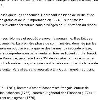
enir
plus
d
’
efficacité
dans
le
travail
et
une
participation
à
l
’
élection
es
.
éalise
quelques
économies
.
Reprenant
les
idées
de
Bertin
et
de
es
grains
et
de
leur
importation
en
1774
.
Il
supprime
les
e
subvention
territoriale
sans
privilèges
pour
l
’
entretien
du
réseau
r
ses
réformes
et
peut
-
être
sauver
la
monarchie
.
Il
se
fait
des
d
’
aménité
.
La
première
phase
de
son
ministère
,
dominée
par
les
hension
populaire
et
la
guerre
des
farines
.
La
seconde
phase
,
e
l
’
incompréhension
parlementaire
.
Tous
se
liguent
contre
Turgot
.
e
Provence
,
persuade
Louis
XVI
de
se
détacher
de
ce
ministre
.
got:
«
N
’
oubliez
pas
,
sire
,
que
c
’
est
la
faiblesse
qui
a
mis
la
tête
de
e
quitter
Versailles
,
sans
reparaître
à
la
Cour
.
Turgot
meurt
cinq
27
-
1781
),
homme
d
'
état
et
économiste
français
.
Auteur
de
des
richesses
(
1766
),
contrôleur
général
des
Finances
(
1774
),
il
nrent
sa
disgrâce
(
1776
).