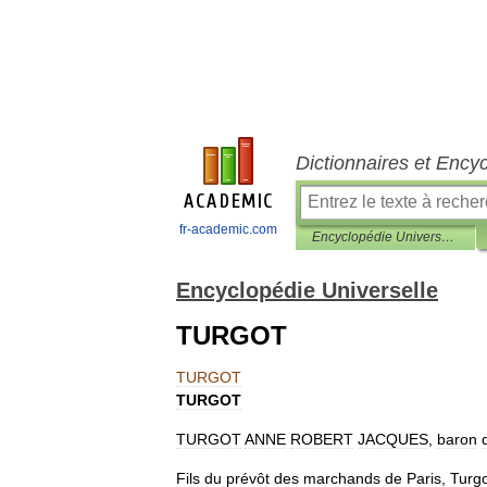
Dictionnaires et Ency
fr-academic.com
Encyclopédie Universelle
Encyclopédie Universelle
TURGOT
TURGOT
TURGOT
TURGOT
ANNE
ROBERT
JACQUES
,
baron
Fils
du
prévôt
des
marchands
de
Paris
,
Turg