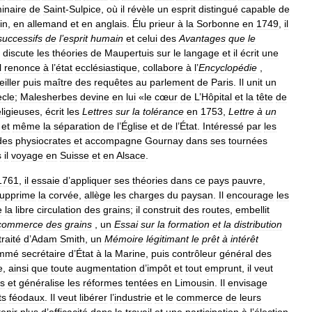
inaire
de
Saint
-
Sulpice
,
où
il
révèle
un
esprit
distingué
capable
de
tin
,
en
allemand
et
en
anglais
.
Élu
prieur
à
la
Sorbonne
en
1749
,
il
successifs
de
l
’
esprit
humain
et
celui
des
Avantages
que
le
discute
les
théories
de
Maupertuis
sur
le
langage
et
il
écrit
une
l
renonce
à
l
’
état
ecclésiastique
,
collabore
à
l
’
Encyclopédie
,
iller
puis
maître
des
requêtes
au
parlement
de
Paris
.
Il
unit
un
ècle
;
Malesherbes
devine
en
lui
«
le
cœur
de
L
’
Hôpital
et
la
tête
de
eligieuses
,
écrit
les
Lettres
sur
la
tolérance
en
1753
,
Lettre
à
un
et
même
la
séparation
de
l
’
Église
et
de
l
’
État
.
Intéressé
par
les
des
physiocrates
et
accompagne
Gournay
dans
ses
tournées
s
il
voyage
en
Suisse
et
en
Alsace
.
1761
,
il
essaie
d
’
appliquer
ses
théories
dans
ce
pays
pauvre
,
upprime
la
corvée
,
allège
les
charges
du
paysan
.
Il
encourage
les
e
la
libre
circulation
des
grains
;
il
construit
des
routes
,
embellit
commerce
des
grains
,
un
Essai
sur
la
formation
et
la
distribution
traité
d
’
Adam
Smith
,
un
Mémoire
légitimant
le
prêt
à
intérêt
mmé
secrétaire
d
’
État
à
la
Marine
,
puis
contrôleur
général
des
e
,
ainsi
que
toute
augmentation
d
’
impôt
et
tout
emprunt
,
il
veut
es
et
généralise
les
réformes
tentées
en
Limousin
.
Il
envisage
ts
féodaux
.
Il
veut
libérer
l
’
industrie
et
le
commerce
de
leurs