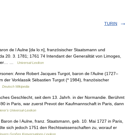
TURIN
ron de l Aulne [də loːn], französischer Staatsmann und
da 20. 3. 1781; 1761 74 Intendant der Generalität von Limoges,
unter… …
Universal-Lexikon
rsonen: Anne Robert Jacques Turgot, baron de l’Aulne (1727–
der Vorklassik Sébastien Turgot (* 1984), französischer
 …
Deutsch Wikipedia
ches Geschlecht, seit dem 13. Jahrh. in der Normandie. Berühmt
90 in Paris, war zuerst Prevot der Kaufmannschaft in Paris, dann
ierer's Universal-Lexikon
Baron de l Aulne, franz. Staatsmann, geb. 10. Mai 1727 in Paris,
ndte sich jedoch 1751 den Rechtswissenschaften zu, worauf er
eyers Großes Konversations-Lexikon