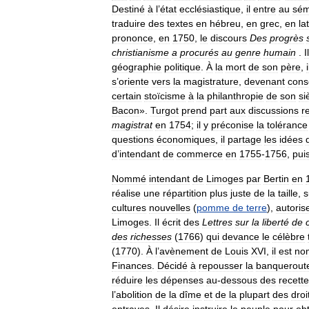
Destiné
à
l
’
état
ecclésiastique
,
il
entre
au
sém
traduire
des
textes
en
hébreu
,
en
grec
,
en
la
prononce
,
en
1750
,
le
discours
Des
progrès
christianisme
a
procurés
au
genre
humain
.
Il
géographie
politique
.
À
la
mort
de
son
père
,
i
s
’
oriente
vers
la
magistrature
,
devenant
conse
certain
stoïcisme
à
la
philanthropie
de
son
si
Bacon
».
Turgot
prend
part
aux
discussions
r
magistrat
en
1754
;
il
y
préconise
la
tolérance
questions
économiques
,
il
partage
les
idées
d
’
intendant
de
commerce
en
1755
-
1756
,
pui
Nommé
intendant
de
Limoges
par
Bertin
en
réalise
une
répartition
plus
juste
de
la
taille
,
s
cultures
nouvelles
(
pomme
de
terre
),
autoris
Limoges
.
Il
écrit
des
Lettres
sur
la
liberté
de
des
richesses
(
1766
)
qui
devance
le
célèbre
(
1770
).
À
l
’
avènement
de
Louis
XVI
,
il
est
no
Finances
.
Décidé
à
repousser
la
banquerout
réduire
les
dépenses
au
-
dessous
des
recett
l
’
abolition
de
la
dîme
et
de
la
plupart
des
droi